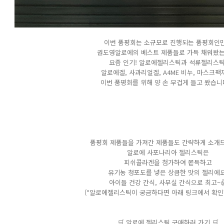
이번 품평회는 소규모로 진행되는 품평회인
권도영알로에의 베스트 제품들로 가득 채워왔는
요즘 인기! 알로에젤리스틱과 석류젤리스틱
알로에겔, 사과리얼겔, A4ME 비누, 마스크팩
이번 품평회를 위해 양 손 무겁게 들고 왔습니다‼
품평회 제품들을 가져간 제품들도 간략하게 소개
알로에 사포나리아 젤리스틱은
피쉬콜라겐을 첨가하여 쫀득하고
유기농 청포도를 넣은 상큼한 맛의 젤리에요
아이들 건강 간식, 사무실 간식으로 최고~
(*알로에젤리스틱이 궁금하다면 아래 링크에서 확인
🛒 알로에 젤리스틱 구매하러 가기 🛒